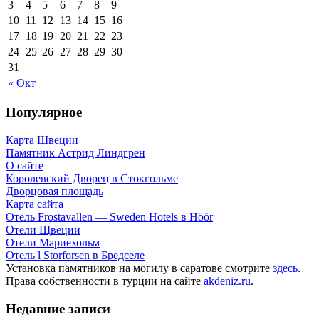
3
4
5
6
7
8
9
10
11
12
13
14
15
16
17
18
19
20
21
22
23
24
25
26
27
28
29
30
31
« Окт
Популярное
Карта Швеции
Памятник Астрид Линдгрен
О сайте
Королевский Дворец в Стокгольме
Дворцовая площадь
Карта сайта
Отель Frostavallen — Sweden Hotels в Höör
Отели Щвеции
Отели Мариехольм
Отель l Storforsen в Бредселе
Установка памятников на могилу в саратове смотрите
здесь
.
Права собственности в турции на сайте
akdeniz.ru
.
Недавние записи