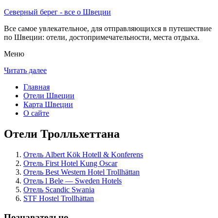
Северный берег - все о Швеции
Все самое увлекательное, для отправляющихся в путешествие
по Швеции: отели, достопримечательности, места отдыха.
Меню
Читать далее
Главная
Отели Швеции
Карта Швеции
О сайте
Отели Тролльхеттана
Отель Albert Kök Hotell & Konferens
Отель First Hotel Kung Oscar
Отель Best Western Hotel Trollhättan
Отель l Bele — Sweden Hotels
Отель Scandic Swania
STF Hostel Trollhättan
Познавательно