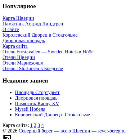
Популярное
Карта Швеции
Памятник Астрид Линдгрен
О сайте
Королевский Дворец в Стокгольме
Дворцовая площадь
Карта сайта
Отель Frostavallen — Sweden Hotels в Höör
Отели Щвеции
Отели Мариехольм
Отель l Storforsen в Бредселе
Недавние записи
Площадь Стортурьет
Дворцовая площадь
Памятник Карлу XV
Музей Нобеля
Королевский Дворец в Стокгольме
Карта сайта:
1
2
3
4
© 2026
Северный берег — все о Швеции — sever-bereg.ru