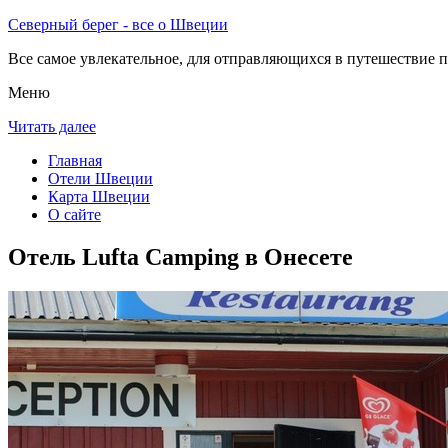
Северный берег - все о Швеции
Все самое увлекательное, для отправляющихся в путешествие п
Меню
Читать далее
Главная
Отели Швеции
Карта Швеции
О сайте
Отель Lufta Camping в Онесете