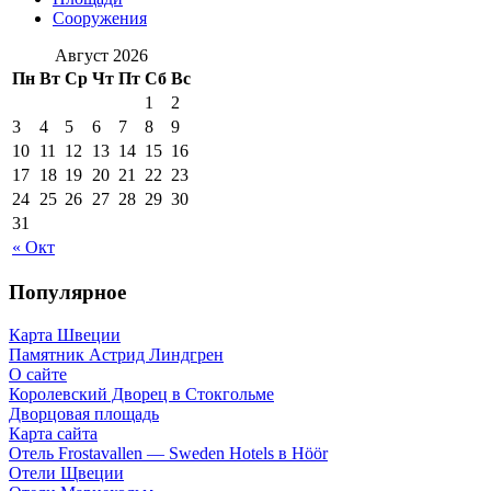
Сооружения
Август 2026
Пн
Вт
Ср
Чт
Пт
Сб
Вс
1
2
3
4
5
6
7
8
9
10
11
12
13
14
15
16
17
18
19
20
21
22
23
24
25
26
27
28
29
30
31
« Окт
Популярное
Карта Швеции
Памятник Астрид Линдгрен
О сайте
Королевский Дворец в Стокгольме
Дворцовая площадь
Карта сайта
Отель Frostavallen — Sweden Hotels в Höör
Отели Щвеции