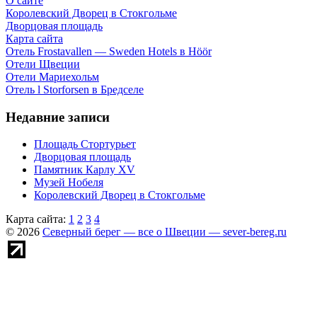
О сайте
Королевский Дворец в Стокгольме
Дворцовая площадь
Карта сайта
Отель Frostavallen — Sweden Hotels в Höör
Отели Щвеции
Отели Мариехольм
Отель l Storforsen в Бредселе
Недавние записи
Площадь Стортурьет
Дворцовая площадь
Памятник Карлу XV
Музей Нобеля
Королевский Дворец в Стокгольме
Карта сайта:
1
2
3
4
© 2026
Северный берег — все о Швеции — sever-bereg.ru