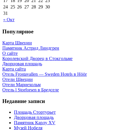
17
18
19
20
21
22
23
24
25
26
27
28
29
30
31
« Окт
Популярное
Карта Швеции
Памятник Астрид Линдгрен
О сайте
Королевский Дворец в Стокгольме
Дворцовая площадь
Карта сайта
Отель Frostavallen — Sweden Hotels в Höör
Отели Щвеции
Отели Мариехольм
Отель l Storforsen в Бредселе
Недавние записи
Площадь Стортурьет
Дворцовая площадь
Памятник Карлу XV
Музей Нобеля