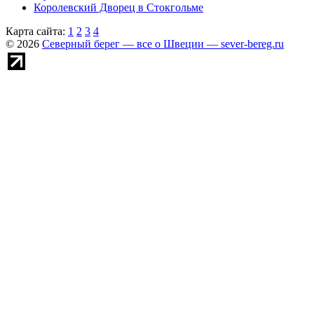
Королевский Дворец в Стокгольме
Карта сайта:
1
2
3
4
© 2026
Северный берег — все о Швеции — sever-bereg.ru