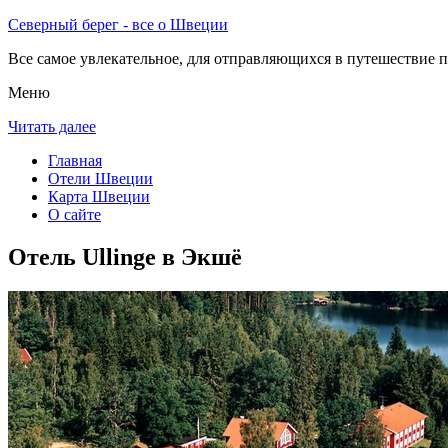
Северный берег - все о Швеции
Все самое увлекательное, для отправляющихся в путешествие п
Меню
Читать далее
Главная
Отели Швеции
Карта Швеции
О сайте
Отель Ullinge в Экшё