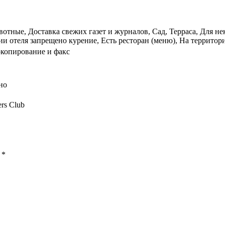
тные, Доставка свежих газет и журналов, Сад, Терраса, Для не
 отеля запрещено курение, Есть ресторан (меню), На территории
окопирование и факс
но
ers Club
ы
*