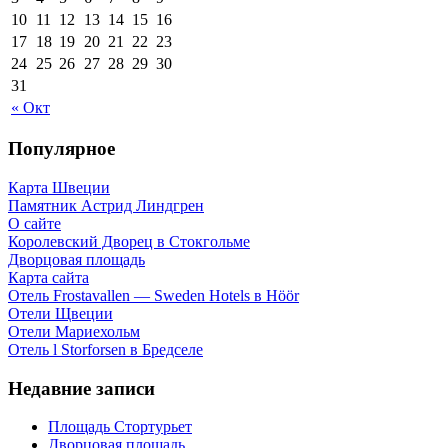
10
11
12
13
14
15
16
17
18
19
20
21
22
23
24
25
26
27
28
29
30
31
« Окт
Популярное
Карта Швеции
Памятник Астрид Линдгрен
О сайте
Королевский Дворец в Стокгольме
Дворцовая площадь
Карта сайта
Отель Frostavallen — Sweden Hotels в Höör
Отели Щвеции
Отели Мариехольм
Отель l Storforsen в Бредселе
Недавние записи
Площадь Стортурьет
Дворцовая площадь