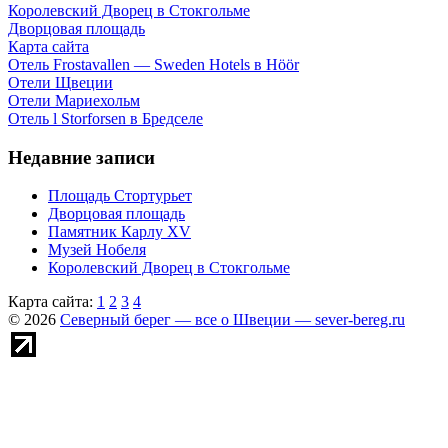
Королевский Дворец в Стокгольме
Дворцовая площадь
Карта сайта
Отель Frostavallen — Sweden Hotels в Höör
Отели Щвеции
Отели Мариехольм
Отель l Storforsen в Бредселе
Недавние записи
Площадь Стортурьет
Дворцовая площадь
Памятник Карлу XV
Музей Нобеля
Королевский Дворец в Стокгольме
Карта сайта:
1
2
3
4
© 2026
Северный берег — все о Швеции — sever-bereg.ru