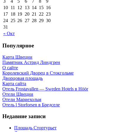
3
4
5
6
7
8
9
10
11
12
13
14
15
16
17
18
19
20
21
22
23
24
25
26
27
28
29
30
31
« Окт
Популярное
Карта Швеции
Памятник Астрид Линдгрен
О сайте
Королевский Дворец в Стокгольме
Дворцовая площадь
Карта сайта
Отель Frostavallen — Sweden Hotels в Höör
Отели Щвеции
Отели Мариехольм
Отель l Storforsen в Бредселе
Недавние записи
Площадь Стортурьет