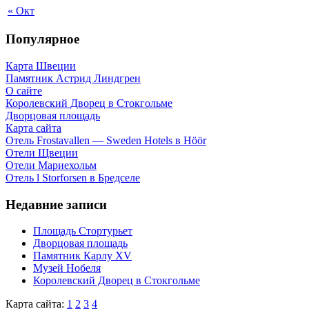
« Окт
Популярное
Карта Швеции
Памятник Астрид Линдгрен
О сайте
Королевский Дворец в Стокгольме
Дворцовая площадь
Карта сайта
Отель Frostavallen — Sweden Hotels в Höör
Отели Щвеции
Отели Мариехольм
Отель l Storforsen в Бредселе
Недавние записи
Площадь Стортурьет
Дворцовая площадь
Памятник Карлу XV
Музей Нобеля
Королевский Дворец в Стокгольме
Карта сайта:
1
2
3
4