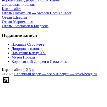
Королевский Дворец в Стокгольме
Дворцовая площадь
Карта сайта
Отель Frostavallen — Sweden Hotels в Höör
Отели Щвеции
Отели Мариехольм
Отель l Storforsen в Бредселе
Недавние записи
Площадь Стортурьет
Дворцовая площадь
Памятник Карлу XV
Музей Нобеля
Королевский Дворец в Стокгольме
Карта сайта:
1
2
3
4
© 2026
Северный берег — все о Швеции — sever-bereg.ru