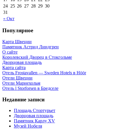
24
25
26
27
28
29
30
31
« Окт
Популярное
Карта Швеции
Памятник Астрид Линдгрен
О сайте
Королевский Дворец в Стокгольме
Дворцовая площадь
Карта сайта
Отель Frostavallen — Sweden Hotels в Höör
Отели Щвеции
Отели Мариехольм
Отель l Storforsen в Бредселе
Недавние записи
Площадь Стортурьет
Дворцовая площадь
Памятник Карлу XV
Музей Нобеля