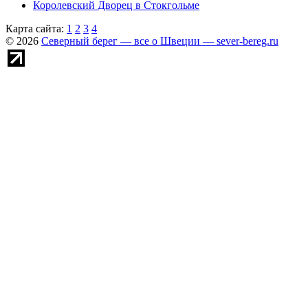
Королевский Дворец в Стокгольме
Карта сайта:
1
2
3
4
© 2026
Северный берег — все о Швеции — sever-bereg.ru