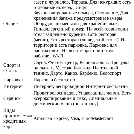
газет и журналов, Терраса, Для некурящих есть
отдельные номера, , Лифт,
Звукоизолированные номера, Отопление, Для
храненения багажа предусмотрены камеры,
Общие
Оборудовано местами для хранения лыж,
Гипоаллергенный номер, На всей территории
отеля запрещено курение, Есть ресторан
(меню), Есть ресторан («шведский стол»), На
территории есть парковка, Парковка для
частных лиц, На всей территории отеля
работает Wi-Fi
Сауна, Фитнес-центр, Рыбная ловля, Прогулка
Спорт и
на лыжах, Массаж, Бильярд, Настольный
Отдых
теннис, Дартс, Каноэ, Барбекю, Велоспорт
Парковка
Парковка бесплатно
Интернет
Интернет, Беспроводной Интернет бесплатно
Прокат велосипедов, Упакованные ланчи, Есть
Сервисы
ксерокопирование и факс, Специальные
диетические меню (по запросу)
Виды
принимаемых
American Express, Visa, Euro/Mastercard
кредитных
карт