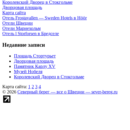
Королевский Дворец в Стокгольме
Дворцовая площадь
Карта сайта
Отель Frostavallen — Sweden Hotels в Höör
Отели Щвеции
Отели Мариехольм
Отель l Storforsen в Бредселе
Недавние записи
Площадь Стортурьет
Дворцовая площадь
Памятник Карлу XV
Музей Нобеля
Королевский Дворец в Стокгольме
Карта сайта:
1
2
3
4
© 2026
Северный берег — все о Швеции — sever-bereg.ru