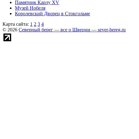
Памятник Карлу XV
Музей Нобеля
Королевский Дворец в Стокгольме
Карта сайта:
1
2
3
4
© 2026
Северный берег — все о Швеции — sever-bereg.ru