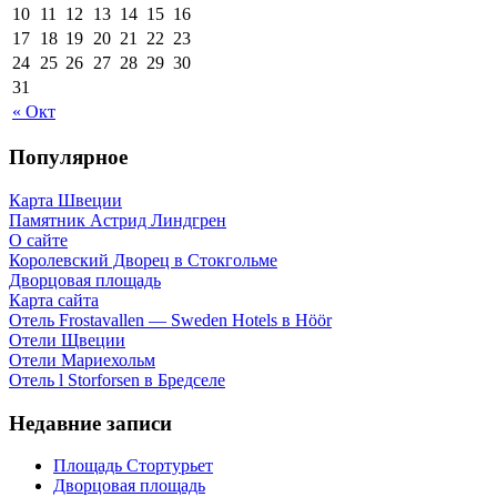
10
11
12
13
14
15
16
17
18
19
20
21
22
23
24
25
26
27
28
29
30
31
« Окт
Популярное
Карта Швеции
Памятник Астрид Линдгрен
О сайте
Королевский Дворец в Стокгольме
Дворцовая площадь
Карта сайта
Отель Frostavallen — Sweden Hotels в Höör
Отели Щвеции
Отели Мариехольм
Отель l Storforsen в Бредселе
Недавние записи
Площадь Стортурьет
Дворцовая площадь