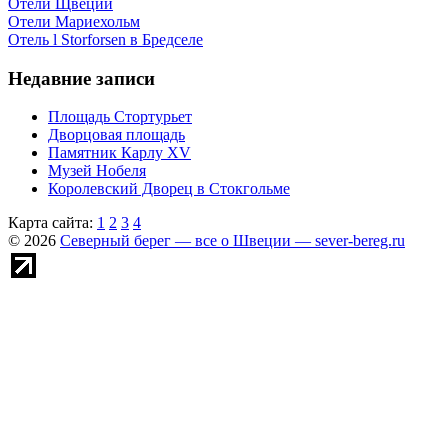
Отели Щвеции
Отели Мариехольм
Отель l Storforsen в Бредселе
Недавние записи
Площадь Стортурьет
Дворцовая площадь
Памятник Карлу XV
Музей Нобеля
Королевский Дворец в Стокгольме
Карта сайта:
1
2
3
4
© 2026
Северный берег — все о Швеции — sever-bereg.ru