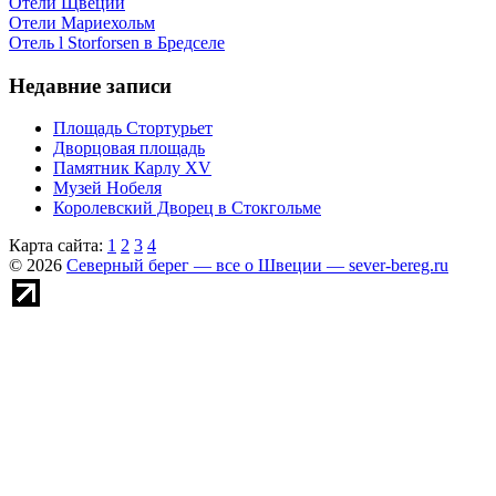
Отели Щвеции
Отели Мариехольм
Отель l Storforsen в Бредселе
Недавние записи
Площадь Стортурьет
Дворцовая площадь
Памятник Карлу XV
Музей Нобеля
Королевский Дворец в Стокгольме
Карта сайта:
1
2
3
4
© 2026
Северный берег — все о Швеции — sever-bereg.ru