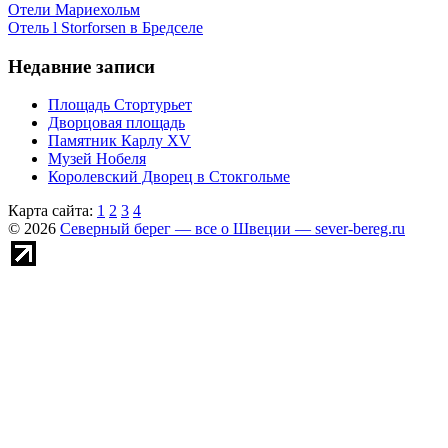
Отели Мариехольм
Отель l Storforsen в Бредселе
Недавние записи
Площадь Стортурьет
Дворцовая площадь
Памятник Карлу XV
Музей Нобеля
Королевский Дворец в Стокгольме
Карта сайта:
1
2
3
4
© 2026
Северный берег — все о Швеции — sever-bereg.ru