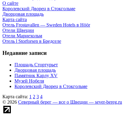
О сайте
Королевский Дворец в Стокгольме
Дворцовая площадь
Карта сайта
Отель Frostavallen — Sweden Hotels в Höör
Отели Щвеции
Отели Мариехольм
Отель l Storforsen в Бредселе
Недавние записи
Площадь Стортурьет
Дворцовая площадь
Памятник Карлу XV
Музей Нобеля
Королевский Дворец в Стокгольме
Карта сайта:
1
2
3
4
© 2026
Северный берег — все о Швеции — sever-bereg.ru