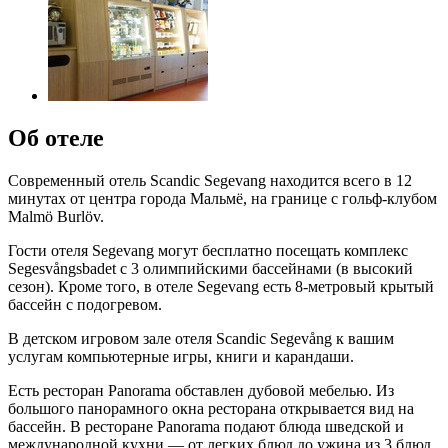
Об отеле
Современный отель Scandic Segevang находится всего в 12
минутах от центра города Мальмё, на границе с гольф-клубом
Malmö Burlöv.
Гости отеля Segevang могут бесплатно посещать комплекс
Segesvångsbadet с 3 олимпийскими бассейнами (в высокий
сезон). Кроме того, в отеле Segevang есть 8-метровый крытый
бассейн с подогревом.
В детском игровом зале отеля Scandic Segevång к вашим
услугам компьютерные игры, книги и карандаши.
Есть ресторан Panorama обставлен дубовой мебелью. Из
большого панорамного окна ресторана открывается вид на
бассейн. В ресторане Panorama подают блюда шведской и
международной кухни — от легких блюд до ужина из 3 блюд.