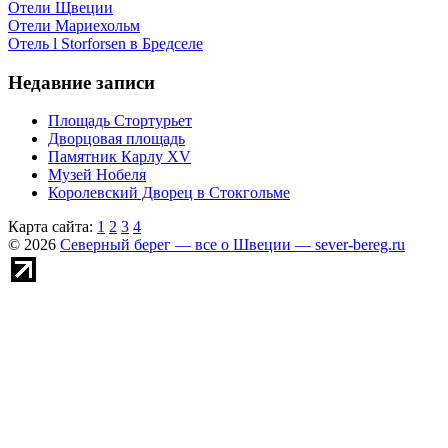
Отели Щвеции
Отели Мариехольм
Отель l Storforsen в Бредселе
Недавние записи
Площадь Стортурьет
Дворцовая площадь
Памятник Карлу XV
Музей Нобеля
Королевский Дворец в Стокгольме
Карта сайта:
1
2
3
4
© 2026
Северный берег — все о Швеции — sever-bereg.ru