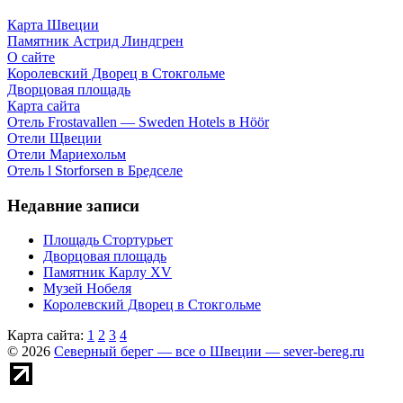
Карта Швеции
Памятник Астрид Линдгрен
О сайте
Королевский Дворец в Стокгольме
Дворцовая площадь
Карта сайта
Отель Frostavallen — Sweden Hotels в Höör
Отели Щвеции
Отели Мариехольм
Отель l Storforsen в Бредселе
Недавние записи
Площадь Стортурьет
Дворцовая площадь
Памятник Карлу XV
Музей Нобеля
Королевский Дворец в Стокгольме
Карта сайта:
1
2
3
4
© 2026
Северный берег — все о Швеции — sever-bereg.ru