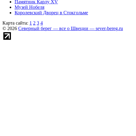
Памятник Карлу XV
Музей Нобеля
Королевский Дворец в Стокгольме
Карта сайта:
1
2
3
4
© 2026
Северный берег — все о Швеции — sever-bereg.ru