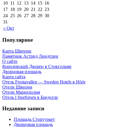
10
11
12
13
14
15
16
17
18
19
20
21
22
23
24
25
26
27
28
29
30
31
« Окт
Популярное
Карта Швеции
Памятник Астрид Линдгрен
О сайте
Королевский Дворец в Стокгольме
Дворцовая площадь
Карта сайта
Отель Frostavallen — Sweden Hotels в Höör
Отели Щвеции
Отели Мариехольм
Отель l Storforsen в Бредселе
Недавние записи
Площадь Стортурьет
Дворцовая площадь