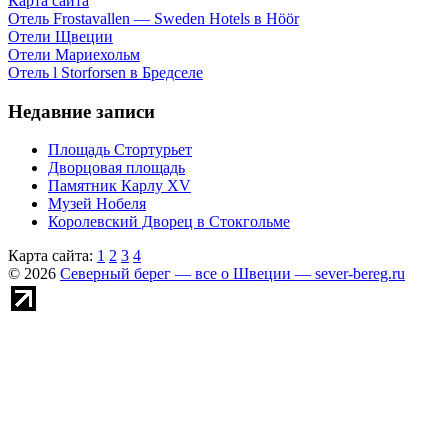
Карта сайта
Отель Frostavallen — Sweden Hotels в Höör
Отели Щвеции
Отели Мариехольм
Отель l Storforsen в Бредселе
Недавние записи
Площадь Стортурьет
Дворцовая площадь
Памятник Карлу XV
Музей Нобеля
Королевский Дворец в Стокгольме
Карта сайта:
1
2
3
4
© 2026
Северный берег — все о Швеции — sever-bereg.ru