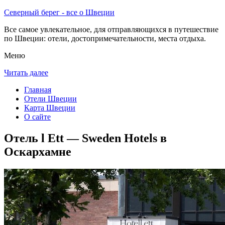
Северный берег - все о Швеции
Все самое увлекательное, для отправляющихся в путешествие
по Швеции: отели, достопримечательности, места отдыха.
Меню
Читать далее
Главная
Отели Швеции
Карта Швеции
О сайте
Отель l Ett — Sweden Hotels в
Оскархамне