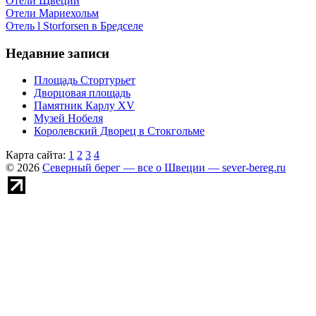
Отели Щвеции
Отели Мариехольм
Отель l Storforsen в Бредселе
Недавние записи
Площадь Стортурьет
Дворцовая площадь
Памятник Карлу XV
Музей Нобеля
Королевский Дворец в Стокгольме
Карта сайта:
1
2
3
4
© 2026
Северный берег — все о Швеции — sever-bereg.ru