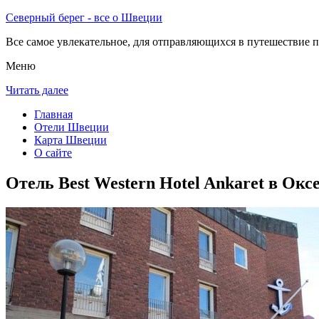
Северный берег - все о Швеции
Все самое увлекательное, для отправляющихся в путешествие п
Меню
Читать далее
Главная
Отели Швеции
Карта Швеции
О сайте
Отель Best Western Hotel Ankaret в Окс