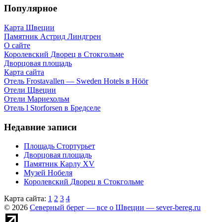
Популярное
Карта Швеции
Памятник Астрид Линдгрен
О сайте
Королевский Дворец в Стокгольме
Дворцовая площадь
Карта сайта
Отель Frostavallen — Sweden Hotels в Höör
Отели Щвеции
Отели Мариехольм
Отель l Storforsen в Бредселе
Недавние записи
Площадь Стортурьет
Дворцовая площадь
Памятник Карлу XV
Музей Нобеля
Королевский Дворец в Стокгольме
Карта сайта:
1
2
3
4
© 2026
Северный берег — все о Швеции — sever-bereg.ru