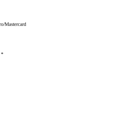
ro/Mastercard
ы
*