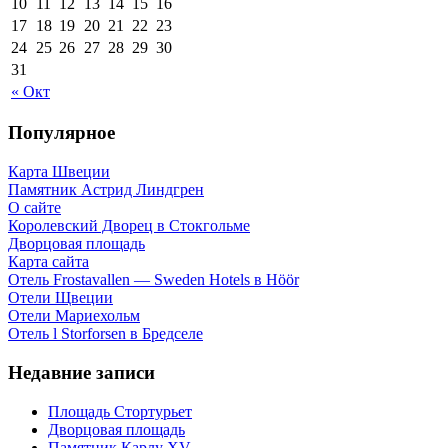
10
11
12
13
14
15
16
17
18
19
20
21
22
23
24
25
26
27
28
29
30
31
« Окт
Популярное
Карта Швеции
Памятник Астрид Линдгрен
О сайте
Королевский Дворец в Стокгольме
Дворцовая площадь
Карта сайта
Отель Frostavallen — Sweden Hotels в Höör
Отели Щвеции
Отели Мариехольм
Отель l Storforsen в Бредселе
Недавние записи
Площадь Стортурьет
Дворцовая площадь
Памятник Карлу XV