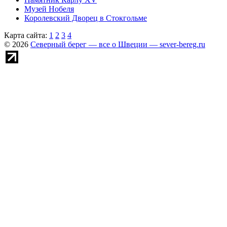
Музей Нобеля
Королевский Дворец в Стокгольме
Карта сайта:
1
2
3
4
© 2026
Северный берег — все о Швеции — sever-bereg.ru