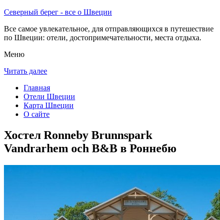
Северный берег - все о Швеции
Все самое увлекательное, для отправляющихся в путешествие
по Швеции: отели, достопримечательности, места отдыха.
Меню
Читать далее
Главная
Отели Швеции
Карта Швеции
О сайте
Хостел Ronneby Brunnspark
Vandrarhem och B&B в Роннебю