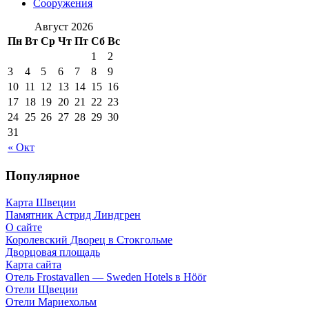
Сооружения
Август 2026
Пн
Вт
Ср
Чт
Пт
Сб
Вс
1
2
3
4
5
6
7
8
9
10
11
12
13
14
15
16
17
18
19
20
21
22
23
24
25
26
27
28
29
30
31
« Окт
Популярное
Карта Швеции
Памятник Астрид Линдгрен
О сайте
Королевский Дворец в Стокгольме
Дворцовая площадь
Карта сайта
Отель Frostavallen — Sweden Hotels в Höör
Отели Щвеции
Отели Мариехольм