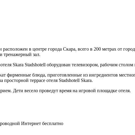
и расположен в центре города Скара, всего в 200 метрах от горо
 и тренажерный зал.
еля Skara Stadshotell оборудован телевизором, рабочим столом
жат фирменные блюда, приготовленные из ингредиентов местного 
росторной террасе отеля Stadshotell Skara.
ярием. Дети весело проведут время на игровой площадке отеля.
спроводной Интернет бесплатно