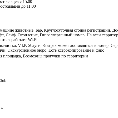
остояльцев с 15:00
остояльцев до 11:00
машние животные, Бар, Круглосуточная стойка регистрации, Дос
ифт, Сейф, Отопление, Гипоаллергенный номер, На всей территор
отеля работает Wi-Fi
мчистка, V.I.P. Услуги, Завтрак может доставляться в номер, С
чи, Экскурсионное бюро, Есть ксерокопирование и факс
вая площадка, Возможны прогулки по территории
Club
ы
*