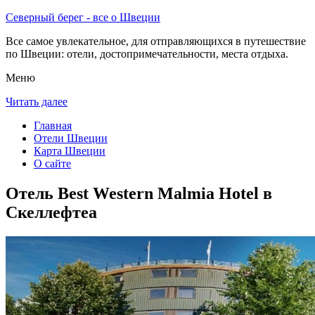
Северный берег - все о Швеции
Все самое увлекательное, для отправляющихся в путешествие
по Швеции: отели, достопримечательности, места отдыха.
Меню
Читать далее
Главная
Отели Швеции
Карта Швеции
О сайте
Отель Best Western Malmia Hotel в
Скеллефтеа