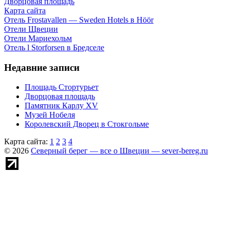
Дворцовая площадь
Карта сайта
Отель Frostavallen — Sweden Hotels в Höör
Отели Щвеции
Отели Мариехольм
Отель l Storforsen в Бредселе
Недавние записи
Площадь Стортурьет
Дворцовая площадь
Памятник Карлу XV
Музей Нобеля
Королевский Дворец в Стокгольме
Карта сайта:
1
2
3
4
© 2026
Северный берег — все о Швеции — sever-bereg.ru