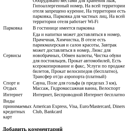
Оборудовано местами для хранения лыж,
Гипоаллергенный номер, На всей территории
отеля запрещено курение, На территории есть
парковка, Парковка для частных лиц, На всей
территории отеля работает Wi-Fi
Парковка
В гостинице имеется парковка
Еда и напитки может доставляться в номер,
Прачечная, Химчистка, В отеле есть
парикмахерская и салон красоты, Завтрак
может доставляться в номер, Люкс для
Сервисы
новобрачных, Обмен валюты, Чистка обуви
для постояльцев, Прокат автомобилей, Есть
ксерокопирование и факс, Услуги по продаже
билетов, Прокат велосипедов (бесплатно),
Трансфер от/до аэропорта (платный)
Спорт и
Сауна, Поле для гольфа (в пределах 3 км),
Отдых
Массаж, Гидромассажная ванна, Велоспорт
Интернет
Интернет, Беспроводной Интернет бесплатно
Виды
принимаемых
American Express, Visa, Euro/Mastercard, Diners
кредитных
Club, Bankcard
карт
Добавить комментарий