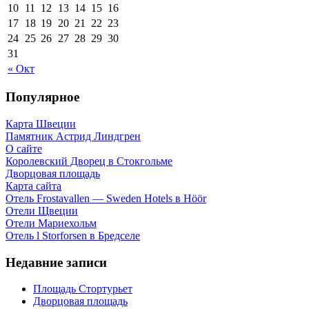
10
11
12
13
14
15
16
17
18
19
20
21
22
23
24
25
26
27
28
29
30
31
« Окт
Популярное
Карта Швеции
Памятник Астрид Линдгрен
О сайте
Королевский Дворец в Стокгольме
Дворцовая площадь
Карта сайта
Отель Frostavallen — Sweden Hotels в Höör
Отели Щвеции
Отели Мариехольм
Отель l Storforsen в Бредселе
Недавние записи
Площадь Стортурьет
Дворцовая площадь