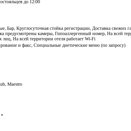
остояльцев до 12:00
, Бар, Круглосуточная стойка регистрации, Доставка свежих га
жа предусмотрены камеры, Гипоаллергенный номер, На всей терр
х лиц, На всей территории отеля работает Wi-Fi
ирование и факс, Специальные диетические меню (по запросу)
lub, Maestro
ы
*