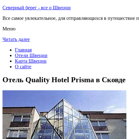
Северный берег - все о Швеции
Все самое увлекательное, для отправляющихся в путешествие п
Меню
Читать далее
Главная
Отели Швеции
Карта Швеции
О сайте
Отель Quality Hotel Prisma в Сковде