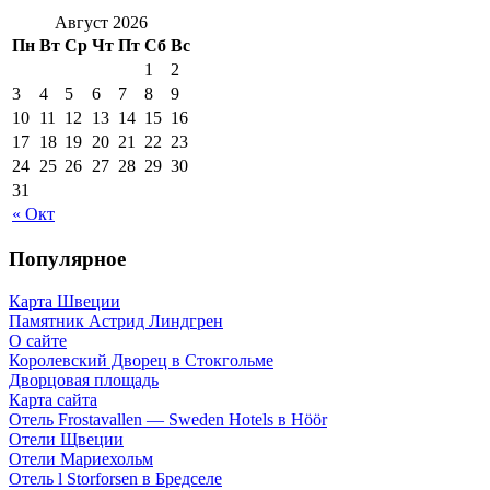
Август 2026
Пн
Вт
Ср
Чт
Пт
Сб
Вс
1
2
3
4
5
6
7
8
9
10
11
12
13
14
15
16
17
18
19
20
21
22
23
24
25
26
27
28
29
30
31
« Окт
Популярное
Карта Швеции
Памятник Астрид Линдгрен
О сайте
Королевский Дворец в Стокгольме
Дворцовая площадь
Карта сайта
Отель Frostavallen — Sweden Hotels в Höör
Отели Щвеции
Отели Мариехольм
Отель l Storforsen в Бредселе