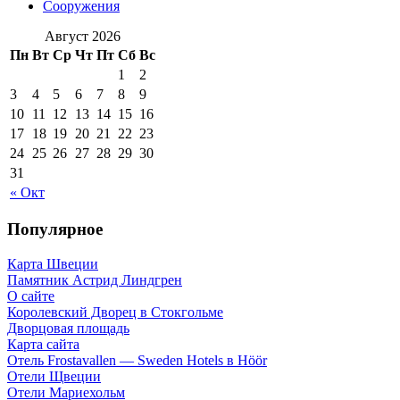
Сооружения
Август 2026
Пн
Вт
Ср
Чт
Пт
Сб
Вс
1
2
3
4
5
6
7
8
9
10
11
12
13
14
15
16
17
18
19
20
21
22
23
24
25
26
27
28
29
30
31
« Окт
Популярное
Карта Швеции
Памятник Астрид Линдгрен
О сайте
Королевский Дворец в Стокгольме
Дворцовая площадь
Карта сайта
Отель Frostavallen — Sweden Hotels в Höör
Отели Щвеции
Отели Мариехольм