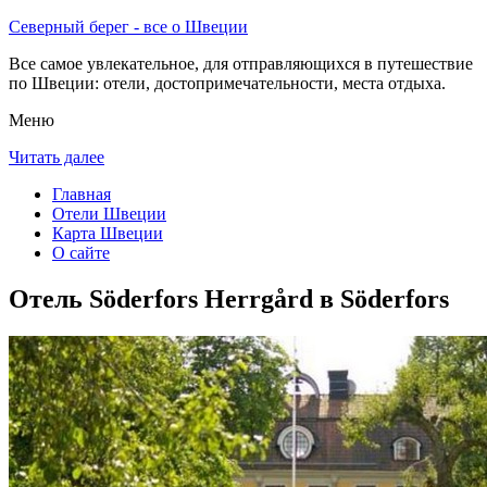
Северный берег - все о Швеции
Все самое увлекательное, для отправляющихся в путешествие
по Швеции: отели, достопримечательности, места отдыха.
Меню
Читать далее
Главная
Отели Швеции
Карта Швеции
О сайте
Отель Söderfors Herrgård в Söderfors