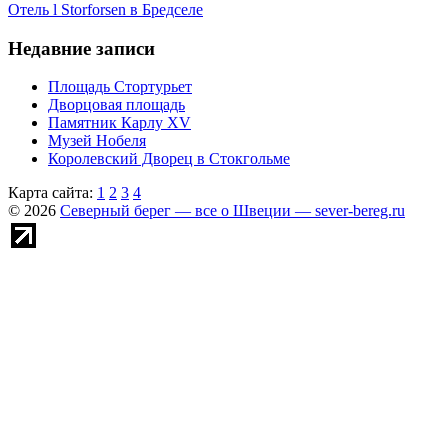
Отель l Storforsen в Бредселе
Недавние записи
Площадь Стортурьет
Дворцовая площадь
Памятник Карлу XV
Музей Нобеля
Королевский Дворец в Стокгольме
Карта сайта:
1
2
3
4
© 2026
Северный берег — все о Швеции — sever-bereg.ru