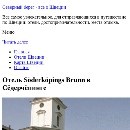
Северный берег - все о Швеции
Все самое увлекательное, для отправляющихся в путешествие
по Швеции: отели, достопримечательности, места отдыха.
Меню
Читать далее
Главная
Отели Швеции
Карта Швеции
О сайте
Отель Söderköpings Brunn в
Сёдерчёпинге