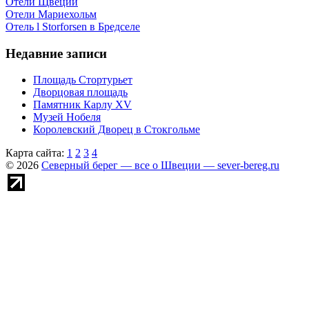
Отели Щвеции
Отели Мариехольм
Отель l Storforsen в Бредселе
Недавние записи
Площадь Стортурьет
Дворцовая площадь
Памятник Карлу XV
Музей Нобеля
Королевский Дворец в Стокгольме
Карта сайта:
1
2
3
4
© 2026
Северный берег — все о Швеции — sever-bereg.ru