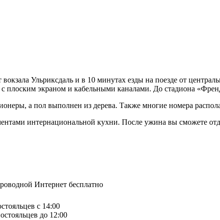
т вокзала Ульриксдаль и в 10 минутах езды на поезде от центра
м с плоским экраном и кабельными каналами. До стадиона «Френ
иционеры, а пол выполнен из дерева. Также многие номера распо
ементами интернациональной кухни. После ужина вы сможете от
спроводной Интернет бесплатно
остояльцев с 14:00
остояльцев до 12:00