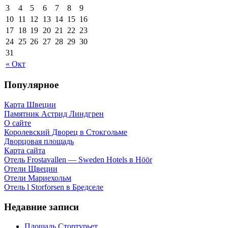
3
4
5
6
7
8
9
10
11
12
13
14
15
16
17
18
19
20
21
22
23
24
25
26
27
28
29
30
31
« Окт
Популярное
Карта Швеции
Памятник Астрид Линдгрен
О сайте
Королевский Дворец в Стокгольме
Дворцовая площадь
Карта сайта
Отель Frostavallen — Sweden Hotels в Höör
Отели Щвеции
Отели Мариехольм
Отель l Storforsen в Бредселе
Недавние записи
Площадь Стортурьет