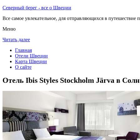
Северный берег - все о Швеции
Все самое увлекательное, для отправляющихся в путешествие п
Меню
Читать далее
Главная
Отели Швеции
Карта Швеции
О сайте
Отель Ibis Styles Stockholm Järva в Солн