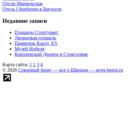
Отели Мариехольм
Отель l Storforsen в Бредселе
Недавние записи
Площадь Стортурьет
Дворцовая площадь
Памятник Карлу XV
Музей Нобеля
Королевский Дворец в Стокгольме
Карта сайта:
1
2
3
4
© 2026
Северный берег — все о Швеции — sever-bereg.ru