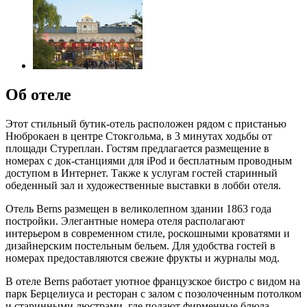
Об отеле
Этот стильный бутик-отель расположен рядом с пристанью
Нюброкаен в центре Стокгольма, в 3 минутах ходьбы от
площади Стуреплан. Гостям предлагается размещение в
номерах с док-станциями для iPod и бесплатным проводным
доступом в Интернет. Также к услугам гостей старинный
обеденный зал и художественные выставки в лобби отеля.
Отель Berns размещен в великолепном здании 1863 года
постройки. Элегантные номера отеля располагают
интерьером в современном стиле, роскошными кроватями и
дизайнерским постельным бельем. Для удобства гостей в
номерах предоставляются свежие фрукты и журналы мод.
В отеле Berns работает уютное французское бистро с видом на
парк Берцелиуса и ресторан с залом с позолоченным потолком
и старинными люстрами, где подают фирменные блюда