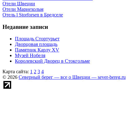
Отели Щвеции
Отели Мариехольм
Отель l Storforsen в Бредселе
Недавние записи
Площадь Стортурьет
Дворцовая площадь
Памятник Карлу XV
Музей Нобеля
Королевский Дворец в Стокгольме
Карта сайта:
1
2
3
4
© 2026
Северный берег — все о Швеции — sever-bereg.ru