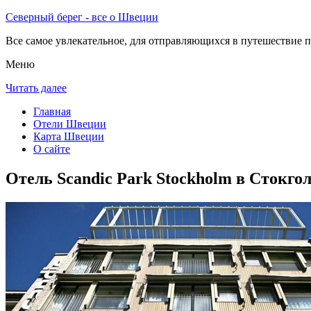
Северный берег - все о Швеции
Все самое увлекательное, для отправляющихся в путешествие п
Меню
Читать далее
Главная
Отели Швеции
Карта Швеции
О сайте
Отель Scandic Park Stockholm в Стокго