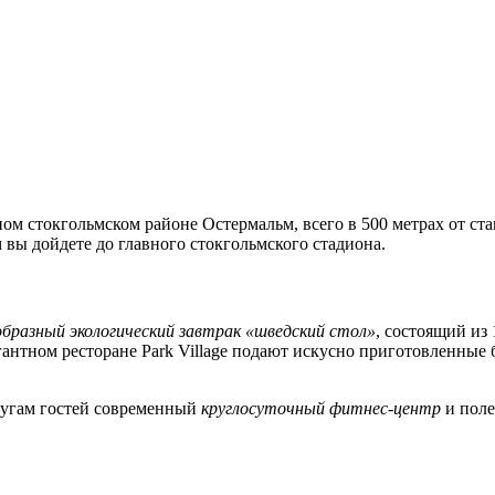
м стокгольмском районе Остермальм, всего в 500 метрах от ста
 вы дойдете до главного стокгольмского стадиона.
образный экологический завтрак «шведский стол»
, состоящий из
егантном ресторане Park Village подают искусно приготовленные
слугам гостей современный
круглосуточный фитнес-центр
и поле