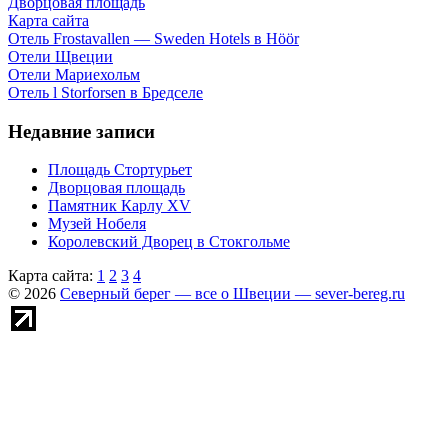
Дворцовая площадь
Карта сайта
Отель Frostavallen — Sweden Hotels в Höör
Отели Щвеции
Отели Мариехольм
Отель l Storforsen в Бредселе
Недавние записи
Площадь Стортурьет
Дворцовая площадь
Памятник Карлу XV
Музей Нобеля
Королевский Дворец в Стокгольме
Карта сайта:
1
2
3
4
© 2026
Северный берег — все о Швеции — sever-bereg.ru