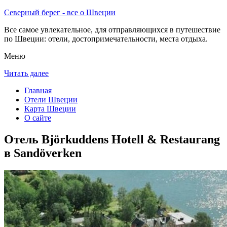
Северный берег - все о Швеции
Все самое увлекательное, для отправляющихся в путешествие
по Швеции: отели, достопримечательности, места отдыха.
Меню
Читать далее
Главная
Отели Швеции
Карта Швеции
О сайте
Отель Björkuddens Hotell & Restaurang
в Sandöverken