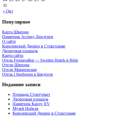
31
« Окт
Популярное
Карта Швеции
Памятник Астрид Линдгрен
О сайте
Королевский Дворец в Стокгольме
Дворцовая площадь
Карта сайта
Отель Frostavallen — Sweden Hotels в Höör
Отели Щвеции
Отели Мариехольм
Отель l Storforsen в Бредселе
Недавние записи
Площадь Стортурьет
Дворцовая площадь
Памятник Карлу XV
Музей Нобеля
Королевский Дворец в Стокгольме