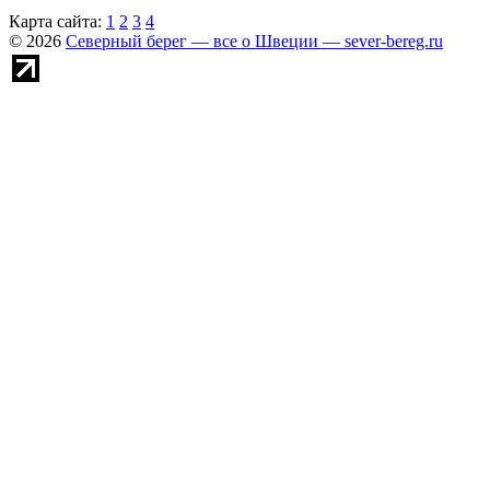
Карта сайта:
1
2
3
4
© 2026
Северный берег — все о Швеции — sever-bereg.ru