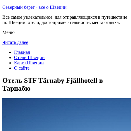
Северный берег - все о Швеции
Все самое увлекательное, для отправляющихся в путешествие
по Швеции: отели, достопримечательности, места отдыха.
Меню
Читать далее
Главная
Отели Швеции
Карта Швеции
О сайте
Отель STF Tärnaby Fjällhotell в
Тарнабю