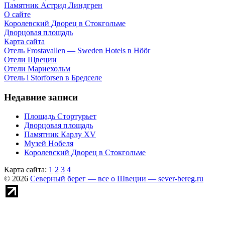
Памятник Астрид Линдгрен
О сайте
Королевский Дворец в Стокгольме
Дворцовая площадь
Карта сайта
Отель Frostavallen — Sweden Hotels в Höör
Отели Щвеции
Отели Мариехольм
Отель l Storforsen в Бредселе
Недавние записи
Площадь Стортурьет
Дворцовая площадь
Памятник Карлу XV
Музей Нобеля
Королевский Дворец в Стокгольме
Карта сайта:
1
2
3
4
© 2026
Северный берег — все о Швеции — sever-bereg.ru