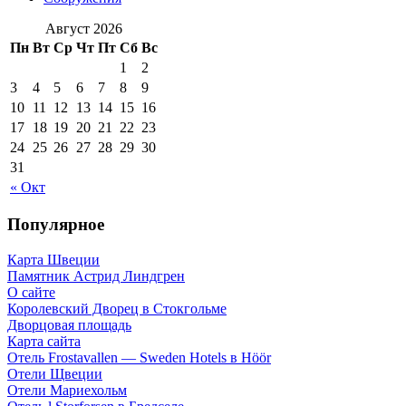
Август 2026
Пн
Вт
Ср
Чт
Пт
Сб
Вс
1
2
3
4
5
6
7
8
9
10
11
12
13
14
15
16
17
18
19
20
21
22
23
24
25
26
27
28
29
30
31
« Окт
Популярное
Карта Швеции
Памятник Астрид Линдгрен
О сайте
Королевский Дворец в Стокгольме
Дворцовая площадь
Карта сайта
Отель Frostavallen — Sweden Hotels в Höör
Отели Щвеции
Отели Мариехольм