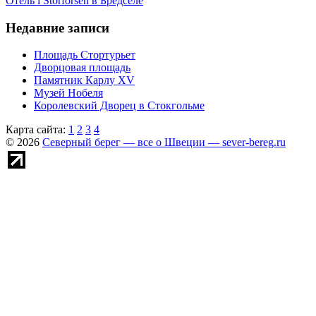
Отель l Storforsen в Бредселе
Недавние записи
Площадь Стортурьет
Дворцовая площадь
Памятник Карлу XV
Музей Нобеля
Королевский Дворец в Стокгольме
Карта сайта:
1
2
3
4
© 2026
Северный берег — все о Швеции — sever-bereg.ru