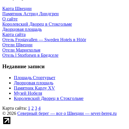
Карта Швеции
Памятник Астрид Линдгрен
О сайте
Королевский Дворец в Стокгольме
Дворцовая площадь
Карта сайта
Отель Frostavallen — Sweden Hotels в Höör
Отели Щвеции
Отели Мариехольм
Отель l Storforsen в Бредселе
Недавние записи
Площадь Стортурьет
Дворцовая площадь
Памятник Карлу XV
Музей Нобеля
Королевский Дворец в Стокгольме
Карта сайта:
1
2
3
4
© 2026
Северный берег — все о Швеции — sever-bereg.ru