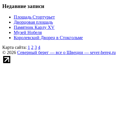
Недавние записи
Площадь Стортурьет
Дворцовая площадь
Памятник Карлу XV
Музей Нобеля
Королевский Дворец в Стокгольме
Карта сайта:
1
2
3
4
© 2026
Северный берег — все о Швеции — sever-bereg.ru