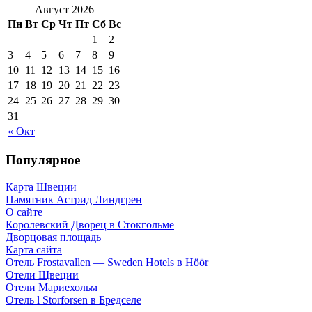
Август 2026
Пн
Вт
Ср
Чт
Пт
Сб
Вс
1
2
3
4
5
6
7
8
9
10
11
12
13
14
15
16
17
18
19
20
21
22
23
24
25
26
27
28
29
30
31
« Окт
Популярное
Карта Швеции
Памятник Астрид Линдгрен
О сайте
Королевский Дворец в Стокгольме
Дворцовая площадь
Карта сайта
Отель Frostavallen — Sweden Hotels в Höör
Отели Щвеции
Отели Мариехольм
Отель l Storforsen в Бредселе