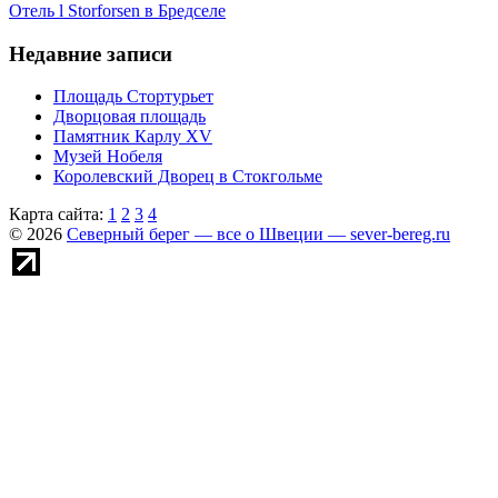
Отель l Storforsen в Бредселе
Недавние записи
Площадь Стортурьет
Дворцовая площадь
Памятник Карлу XV
Музей Нобеля
Королевский Дворец в Стокгольме
Карта сайта:
1
2
3
4
© 2026
Северный берег — все о Швеции — sever-bereg.ru