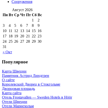
Сооружения
Август 2026
Пн
Вт
Ср
Чт
Пт
Сб
Вс
1
2
3
4
5
6
7
8
9
10
11
12
13
14
15
16
17
18
19
20
21
22
23
24
25
26
27
28
29
30
31
« Окт
Популярное
Карта Швеции
Памятник Астрид Линдгрен
О сайте
Королевский Дворец в Стокгольме
Дворцовая площадь
Карта сайта
Отель Frostavallen — Sweden Hotels в Höör
Отели Щвеции
Отели Мариехольм