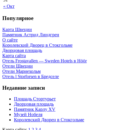
« Окт
Популярное
Карта Швеции
Памятник Астрид Линдгрен
О сайте
Королевский Дворец в Стокгольме
Дворцовая площадь
Карта сайта
Отель Frostavallen — Sweden Hotels в Höör
Отели Щвеции
Отели Мариехольм
Отель l Storforsen в Бредселе
Недавние записи
Площадь Стортурьет
Дворцовая площадь
Памятник Карлу XV
Музей Нобеля
Королевский Дворец в Стокгольме
Карта сайта:
1
2
3
4