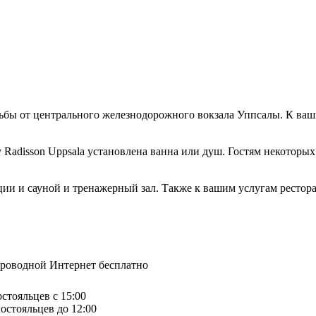
одьбы от центрального железнодорожного вокзала Уппсалы. К ва
y Radisson Uppsala установлена ванна или душ. Гостям некотор
сации и сауной и тренажерный зал. Также к вашим услугам рестор
спроводной Интернет бесплатно
остояльцев с 15:00
остояльцев до 12:00