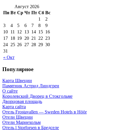
Август 2026
Пн
Вт
Ср
Чт
Пт
Сб
Вс
1
2
3
4
5
6
7
8
9
10
11
12
13
14
15
16
17
18
19
20
21
22
23
24
25
26
27
28
29
30
31
« Окт
Популярное
Карта Швеции
Памятник Астрид Линдгрен
О сайте
Королевский Дворец в Стокгольме
Дворцовая площадь
Карта сайта
Отель Frostavallen — Sweden Hotels в Höör
Отели Щвеции
Отели Мариехольм
Отель l Storforsen в Бредселе