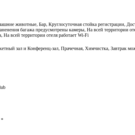
машние животные, Бар, Круглосуточная стойка регистрации, Дос
раненения багажа предусмотрены камеры, На всей территории от
 На всей территории отеля работает Wi-Fi
кетный зал и Конференц-зал, Прачечная, Химчистка, Завтрак мож
lub
ы
*