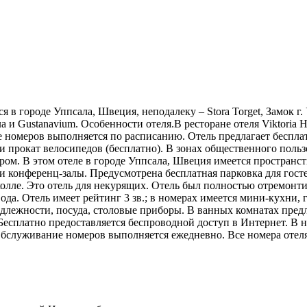
ся в городе Уппсала, Швеция, неподалеку – Stora Torget, Замок г.
 Gustanavium. Особенности отеля.В ресторане отеля Viktoria Hot
е номеров выполняется по расписанию. Отель предлагает беспла
а и прокат велосипедов (бесплатно). В зонах общественного пол
ером. В этом отеле в городе Уппсала, Швеция имеется пространст
и конференц-залы. Предусмотрена бесплатная парковка для гос
лле. Это отель для некурящих. Отель был полностью отремонтиров
вода. Отель имеет рейтинг 3 зв.; в номерах имеется мини-кухни
длежности, посуда, столовые приборы. В ванных комнатах пред
. Бесплатно предоставляется беспроводной доступ в Интернет. В
 Обслуживание номеров выполняется ежедневно. Все номера отеля