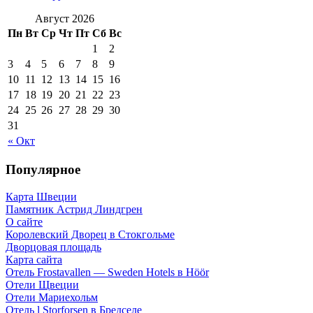
Август 2026
Пн
Вт
Ср
Чт
Пт
Сб
Вс
1
2
3
4
5
6
7
8
9
10
11
12
13
14
15
16
17
18
19
20
21
22
23
24
25
26
27
28
29
30
31
« Окт
Популярное
Карта Швеции
Памятник Астрид Линдгрен
О сайте
Королевский Дворец в Стокгольме
Дворцовая площадь
Карта сайта
Отель Frostavallen — Sweden Hotels в Höör
Отели Щвеции
Отели Мариехольм
Отель l Storforsen в Бредселе