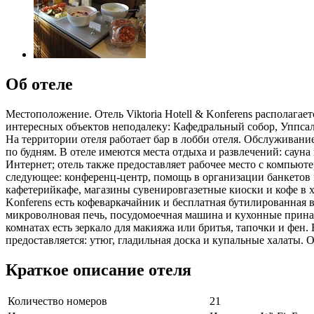
Об отеле
Местоположение. Отель Viktoria Hotell & Konferens располагает
интересных объектов неподалеку: Кафедральный собор, Уппсала и
На территории отеля работает бар в лобби отеля. Обслуживани
по будням. В отеле имеются места отдыха и развлечений: саун
Интернет; отель также предоставляет рабочее место с компьют
следующее: конференц-центр, помощь в организации банкетов 
кафетерийкафе, магазины сувенировгазетные киоски и кофе в хо
Konferens есть кофеваркачайник и бесплатная бутилированная 
микроволновая печь, посудомоечная машина и кухонные прина
комнатах есть зеркало для макияжа или бритья, тапочки и фен
предоставляется: утюг, гладильная доска и купальные халаты.
Краткое описание отеля
Количество номеров
21