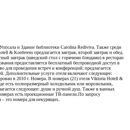
 Уппсала и Здание библиотеки Carolina Rediviva. Также среди
ell & Konferens предлагается завтрак, второй завтрак и обед.
тный завтрак (шведский стол с горячими блюдами) в ресторан
ьзования предоставляется бесплатный беспроводной доступ в
во для проведения встреч и конференций; предлагается
тей. Дополнительные услуги отеля включают следующее:
ан в 2010 г. Номера. В номерах (21) отеля Viktoria Hotell &
, где есть полноразмерный холодильник или морозильник,
лагается следующее: души и ручной душ. Также в ванных
 номерах есть проекционные ТВ-панели.По запросу
 – это номера для некурящих.