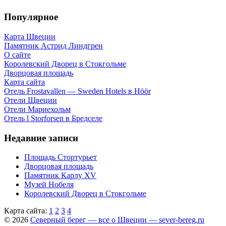
Популярное
Карта Швеции
Памятник Астрид Линдгрен
О сайте
Королевский Дворец в Стокгольме
Дворцовая площадь
Карта сайта
Отель Frostavallen — Sweden Hotels в Höör
Отели Щвеции
Отели Мариехольм
Отель l Storforsen в Бредселе
Недавние записи
Площадь Стортурьет
Дворцовая площадь
Памятник Карлу XV
Музей Нобеля
Королевский Дворец в Стокгольме
Карта сайта:
1
2
3
4
© 2026
Северный берег — все о Швеции — sever-bereg.ru