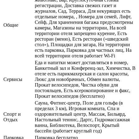
регистрации, Доставка свежих газет и
журналов, Сад, Терраса, Для некурящих есть
отдельные номера, , Номера для семей, Лифт,
Сейф, Для храненения багажа предусмотрены
Общие
камеры, Магазины на территории, На всей
территории отеля запрещено курение, Есть
ресторан (меню), Есть ресторан («шведский
стол»), Площадки для загара, На территории
есть парковка, Парковка для частных лиц, На
всей территории отеля работает Wi-Fi
Еда и напитки может доставляться в номер,
Банкетный зал и Конференц-зал, Химчистка, В
отеле есть парикмахерская и салон красоты,
Сервисы
Люкс для новобрачных, Обмен валюты,
Прокат велосипедов, Чистка обуви для
постояльцев, Есть ксерокопирование и факс,
Прокат велосипедов (бесплатно)
Сауна, Фитнес-центр, Поле для гольфа (в
пределах 3 км), Игровая комната, Спа и
Спорт и
оздоровительный центр, Массаж, Бильярд,
Отдых
Настольный теннис, Дартс, Гидромассажная
ванна, Библиотека, Велоспорт, Крытый
бассейн (работает круглый год)
Парковка
Парковка бесплатно