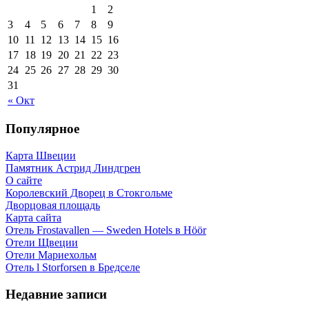
1
2
3
4
5
6
7
8
9
10
11
12
13
14
15
16
17
18
19
20
21
22
23
24
25
26
27
28
29
30
31
« Окт
Популярное
Карта Швеции
Памятник Астрид Линдгрен
О сайте
Королевский Дворец в Стокгольме
Дворцовая площадь
Карта сайта
Отель Frostavallen — Sweden Hotels в Höör
Отели Щвеции
Отели Мариехольм
Отель l Storforsen в Бредселе
Недавние записи