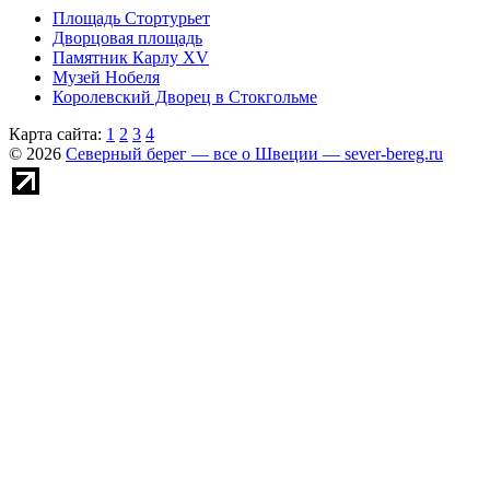
Площадь Стортурьет
Дворцовая площадь
Памятник Карлу XV
Музей Нобеля
Королевский Дворец в Стокгольме
Карта сайта:
1
2
3
4
© 2026
Северный берег — все о Швеции — sever-bereg.ru