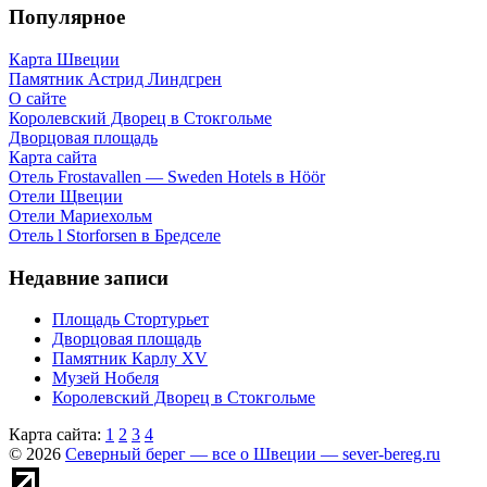
Популярное
Карта Швеции
Памятник Астрид Линдгрен
О сайте
Королевский Дворец в Стокгольме
Дворцовая площадь
Карта сайта
Отель Frostavallen — Sweden Hotels в Höör
Отели Щвеции
Отели Мариехольм
Отель l Storforsen в Бредселе
Недавние записи
Площадь Стортурьет
Дворцовая площадь
Памятник Карлу XV
Музей Нобеля
Королевский Дворец в Стокгольме
Карта сайта:
1
2
3
4
© 2026
Северный берег — все о Швеции — sever-bereg.ru