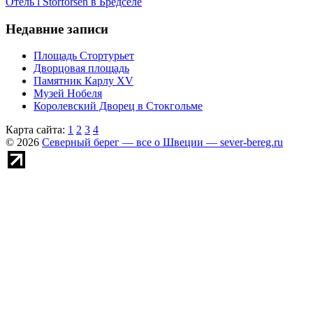
Отель l Storforsen в Бредселе
Недавние записи
Площадь Стортурьет
Дворцовая площадь
Памятник Карлу XV
Музей Нобеля
Королевский Дворец в Стокгольме
Карта сайта:
1
2
3
4
© 2026
Северный берег — все о Швеции — sever-bereg.ru