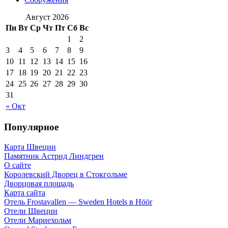
Август 2026
Пн
Вт
Ср
Чт
Пт
Сб
Вс
1
2
3
4
5
6
7
8
9
10
11
12
13
14
15
16
17
18
19
20
21
22
23
24
25
26
27
28
29
30
31
« Окт
Популярное
Карта Швеции
Памятник Астрид Линдгрен
О сайте
Королевский Дворец в Стокгольме
Дворцовая площадь
Карта сайта
Отель Frostavallen — Sweden Hotels в Höör
Отели Щвеции
Отели Мариехольм