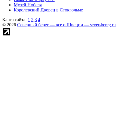
Музей Нобеля
Королевский Дворец в Стокгольме
Карта сайта:
1
2
3
4
© 2026
Северный берег — все о Швеции — sever-bereg.ru