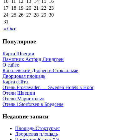
10
11
12
13
14
15
16
17
18
19
20
21
22
23
24
25
26
27
28
29
30
31
« Окт
Популярное
Карта Швеции
Памятник Астрид Линдгрен
О сайте
Королевский Дворец в Стокгольме
Дворцовая площадь
Карта сайта
Отель Frostavallen — Sweden Hotels в Höör
Отели Щвеции
Отели Мариехольм
Отель l Storforsen в Бредселе
Недавние записи
Площадь Стортурьет
Дворцовая площадь
Памятник Карлу XV